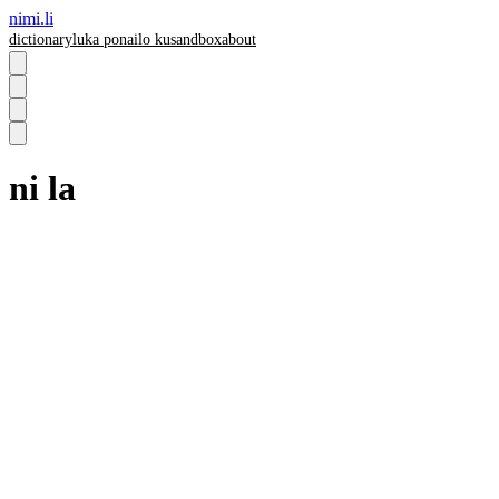
nimi.li
dictionary
luka pona
ilo ku
sandbox
about
ni la