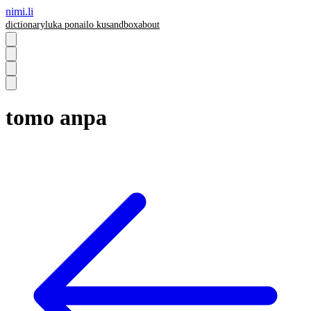
nimi.li
dictionary
luka pona
ilo ku
sandbox
about
tomo anpa