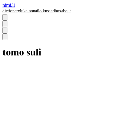
nimi.li
dictionary
luka pona
ilo ku
sandbox
about
tomo suli